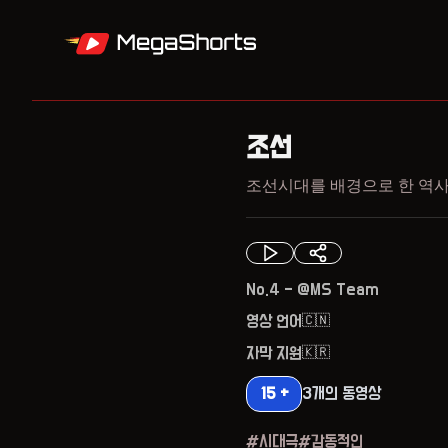
조선
조선시대를 배경으로 한 역
No.
4
- @
MS Team
영상 언어
🇨🇳
자막 지원
🇰🇷
15 +
3
개의 동영상
#
시대극
#
감동적인